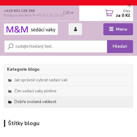
0
ks
+420 602 108 398
CZK
za
0 Kč
Prodejna otevřena Po-Pá 9-12// 13-16
Menu
Hledat
Kategorie blogu
Jak správně vybrat sedací vak
Čím sedací vaky plníme
Dobře zvolená velikost
Štítky blogu