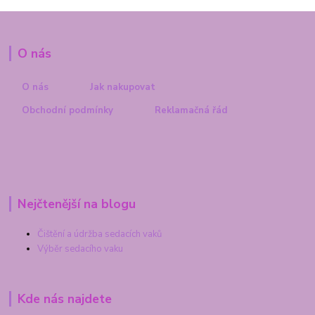
O nás
O nás
Jak nakupovat
Obchodní podmínky
Reklamačná řád
Nejčtenější na blogu
Čištění a údržba sedacích vaků
Výběr sedacího vaku
Kde nás najdete