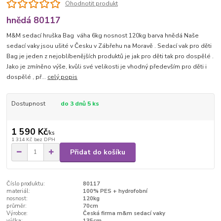
Ohodnotit produkt
hnědá 80117
M&M sedací hruška Bag váha 6kg nosnost 120kg barva hnědá Naše
sedací vaky jsou ušité v Česku v Zábřehu na Moravě . Sedací vak pro děti
Bag je jeden z nejoblíbenějších produktů je jak pro děti tak pro dospělé .
Jako je zmíněno výše, kvůli své velikosti je vhodný především pro děti i
dospělé , př...
celý popis
Dostupnost
do 3 dnů 5 ks
1 590 Kč
/
ks
1 314 Kč
bez DPH
Přidat do košíku
Číslo produktu:
80117
materiál:
100% PES + hydrofobní
nosnost:
120kg
průměr:
70cm
Výrobce:
Česká firma m&m sedací vaky
výška:
135cm