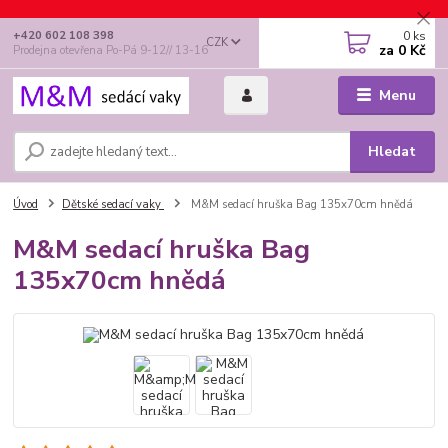
0
ks
+420 602 108 398
CZK
za
0 Kč
Prodejna otevřena Po-Pá 9-12// 13-16
Menu
Hledat
Úvod
Dětské sedací vaky
M&M sedací hruška Bag 135x70cm hnědá
M&M sedací hruška Bag
135x70cm hnědá