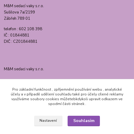
M&M sedací vaky s.r.o.
Sušilova 7a/2199
Zábřeh 789 01
telefon : 602 108 398
IČ : 01844881
DIČ : CZ01844881
M&M sedaci vaky s.r.o.
+420 602 108 398
Pro základní funkčnost , zpříjemnění používání webu , analytické
Prodejna otevřena Po-Pá 9-12// 13-16
účely a v případě udělení souhladu také pro účely cílené reklamy
využíváme soubory cookies můžetebkdykoli upravit odkazem ve
info@nejlevnejsi-sedaci-vaky.cz
spodmí části stránek .
Souhlasím
Nastavení